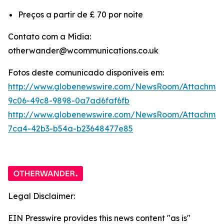
Preços a partir de £ 70 por noite
Contato com a Mídia:
otherwander@wcommunications.co.uk
Fotos deste comunicado disponíveis em:
http://www.globenewswire.com/NewsRoom/Attachmen
9c06-49c8-9898-0a7ad6faf6fb
http://www.globenewswire.com/NewsRoom/Attachme
7ca4-42b3-b54a-b23648477e85
Legal Disclaimer:
EIN Presswire provides this news content "as is"