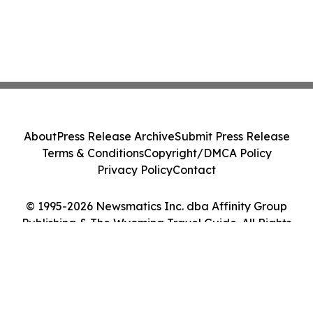
About
Press Release Archive
Submit Press Release
Terms & Conditions
Copyright/DMCA Policy
Privacy Policy
Contact
© 1995-2026 Newsmatics Inc. dba Affinity Group
Publishing & The Wyoming Travel Guide. All Rights
Reserved.
Cookie Settings / Your Privacy Choices