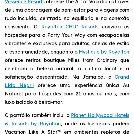
Vessence Resorts
oferece
The Art of Vacation
através
de uma abordagem de bem-estar para viagens com
tudo incluído, centrada no equilíbrio e na conexão
consciente. O
Royalton CHIC Resorts
convida os
hóspedes para o
Party Your Way
com escapadelas
vibrantes e exclusivas para adultos, cheias de estilo
e espontaneidade, enquanto o
Mystique by Royalton
oferece retiros boutique
Miles from Ordinary
que
celebram a beleza natural, a cultura local e a
sofisticação descontraída. Na Jamaica, o
Grand
Lido Negril
oferece uma experiência única
Au
Naturel
para hóspedes com 21 anos ou mais, com
luxo isolado à beira-mar.
O portfólio também inclui o
Planet Hollywood Hotels
& Resorts by Royalton
, onde os hóspedes podem
Vacation Like A Star™
em ambientes repletos de